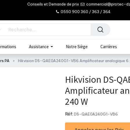
Conseils et Demande de prix
commercial@protec-d
0550 900 360 / 363 / 364
rmations
Assistance
Notre Siège
Carrières
urs PA
Hikvision DS-QAE0A240G1-VB6 Amplificateur analogique 6
Hikvision DS-Q
Amplificateur an
240 W
Réf:
DS-QAE0A240G1-VB6
Appelez pour les Prix