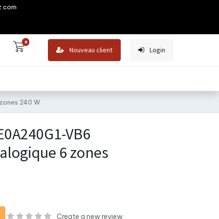
z.com
0
Nouveau client
Login
 zones 240 W
AE0A240G1-VB6
alogique 6 zones
Create a new review