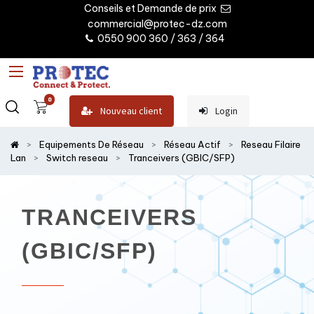
Conseils et Demande de prix
commercial@protec-dz.com
0550 900 360 / 363 / 364
0
Nouveau client
Login
Equipements De Réseau
Réseau Actif
Reseau Filaire
Lan
Switch reseau
Tranceivers (GBIC/SFP)
TRANCEIVERS
(GBIC/SFP)