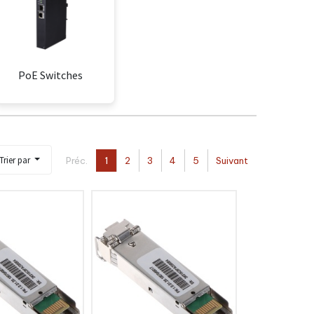
PoE Switches
Trier par
Préc.
1
2
3
4
5
Suivant