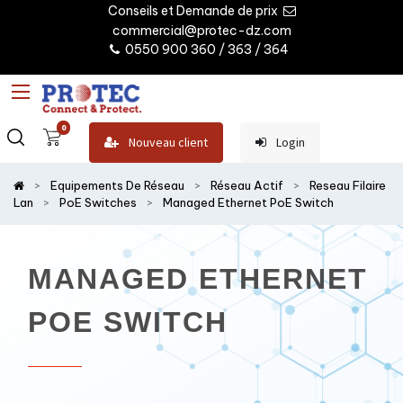
Conseils et Demande de prix
commercial@protec-dz.com
0550 900 360 / 363 / 364
0
Nouveau client
Login
Equipements De Réseau
Réseau Actif
Reseau Filaire
Lan
PoE Switches
Managed Ethernet PoE Switch
MANAGED ETHERNET
POE SWITCH