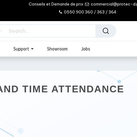
Conseils et Demande de prix
commercial@protec-d
0550 900 360 / 363 / 364
Support
Showroom
Jobs
AND TIME ATTENDANCE