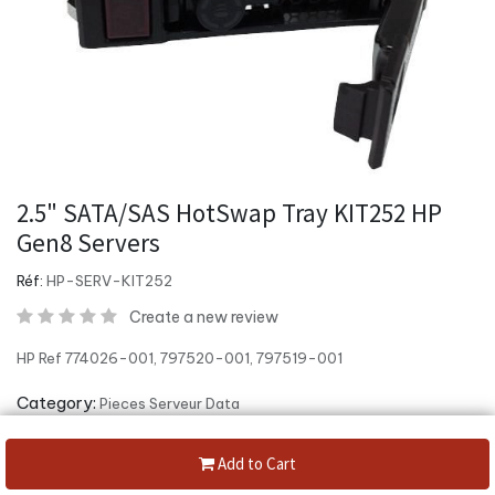
2.5" SATA/SAS HotSwap Tray KIT252 HP
Gen8 Servers
Réf:
HP-SERV-KIT252
Create a new review
HP Ref 774026-001, 797520-001, 797519-001
Category:
Pieces Serveur Data
Share :
Add to Cart