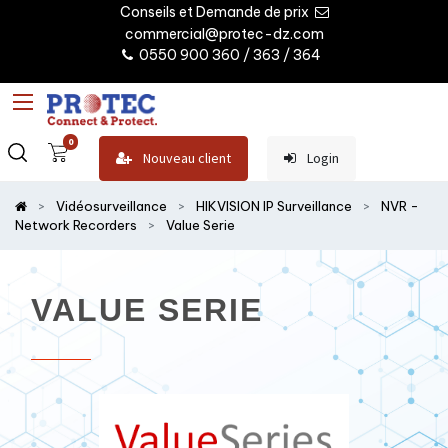
Conseils et Demande de prix
commercial@protec-dz.com
0550 900 360 / 363 / 364
0
Nouveau client
Login
Vidéosurveillance
HIKVISION IP Surveillance
NVR -
Network Recorders
Value Serie
VALUE SERIE