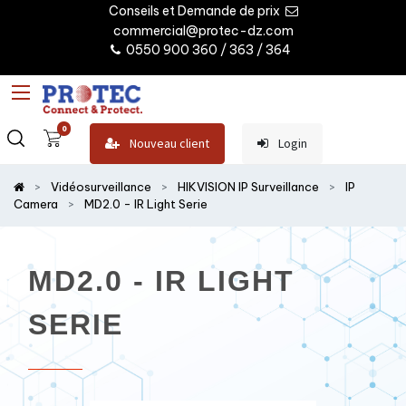
Conseils et Demande de prix
commercial@protec-dz.com
0550 900 360 / 363 / 364
0
Nouveau client
Login
Vidéosurveillance
HIKVISION IP Surveillance
IP
Camera
MD2.0 - IR Light Serie
MD2.0 - IR LIGHT
SERIE