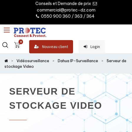
Conseils et Demande de prix
commercial@protec-dz.com
0550 900 360 / 363 / 364
0
Nouveau client
Login
Vidéosurveillance
Dahua IP-Surveillance
Serveur de
stockage Video
SERVEUR DE
STOCKAGE VIDEO