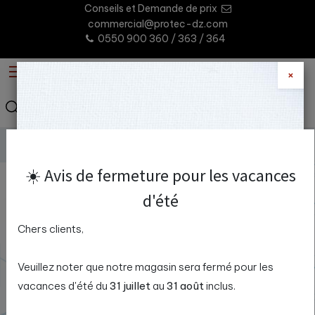
Conseils et Demande de prix
commercial@protec-dz.com
0550 900 360 / 363 / 364
×
0
Nouveau client
Login
Vidéosurveillance
Accessoires
Connecteurs
☀️ Avis de fermeture pour les vacances
d'été
CONNECTEURS
Chers clients,
Veuillez noter que notre magasin sera fermé pour les
vacances d'été du
31 juillet
au
31 août
inclus.