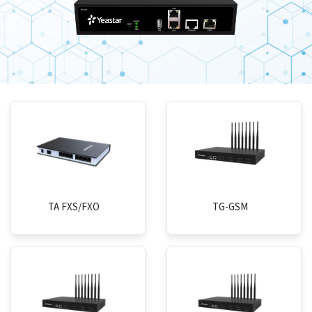
TA FXS/FXO
TG-GSM