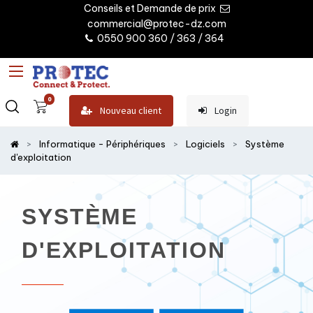
Conseils et Demande de prix
commercial@protec-dz.com
0550 900 360 / 363 / 364
0
Nouveau client
Login
Informatique - Périphériques
Logiciels
Système
d'exploitation
SYSTÈME
D'EXPLOITATION