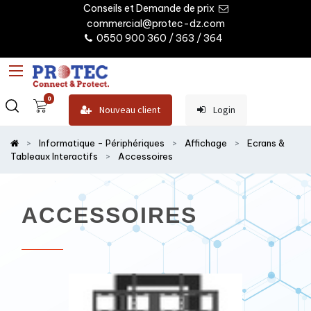
Conseils et Demande de prix
commercial@protec-dz.com
0550 900 360 / 363 / 364
0
Nouveau client
Login
Informatique - Périphériques
Affichage
Ecrans &
Tableaux Interactifs
Accessoires
ACCESSOIRES