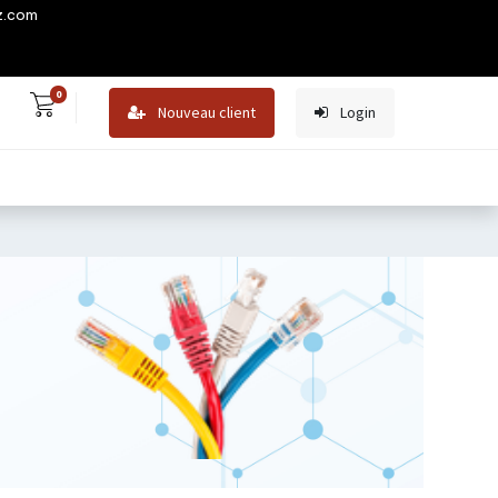
z.com
0
Nouveau client
Login