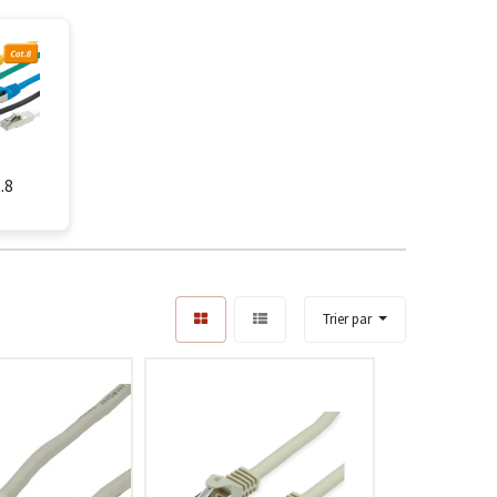
.8
Trier par