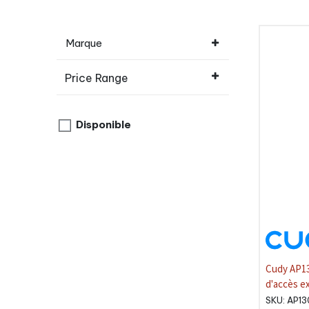
Marque
Price Range
Disponible
Cudy AP13
d'accès ex
AC1200
SKU:
AP13