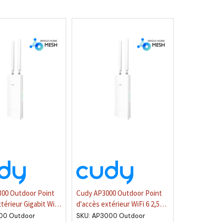
00 Outdoor Point
Cudy AP3000 Outdoor Point
térieur Gigabit WiFi
d'accès extérieur WiFi 6 2,5G
haute puissance AX3000
00 Outdoor
SKU:
AP3000 Outdoor