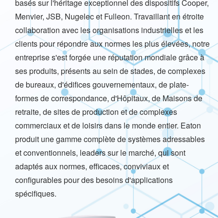
basés sur l'héritage exceptionnel des dispositifs Cooper,
Menvier, JSB, Nugelec et Fulleon. Travaillant en étroite
collaboration avec les organisations industrielles et les
clients pour répondre aux normes les plus élevées, notre
entreprise s'est forgée une réputation mondiale grâce à
ses produits, présents au sein de stades, de complexes
de bureaux, d'édifices gouvernementaux, de plate-
formes de correspondance, d'Hôpitaux, de Maisons de
retraite, de sites de production et de complexes
commerciaux et de loisirs dans le monde entier. Eaton
produit une gamme complète de systèmes adressables
et conventionnels, leaders sur le marché, qui sont
adaptés aux normes, efficaces, conviviaux et
configurables pour des besoins d'applications
spécifiques.