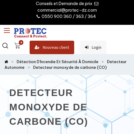
Conseils et Demande de prix
commercial@protec-dz.com
0550 900 360 / 363 / 364
0
Nouveau client
Login
Détection D'Incendie Et Sécurité À Domicile
Detecteur
Autonome
Detecteur monoxyde de carbone (CO)
DETECTEUR
MONOXYDE DE
CARBONE (CO)