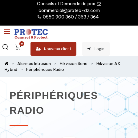
Conseils et Demande de prix
commercial@protec-dz.com
0550 900 360 / 363 / 364
0
Nouveau client
Login
Alarmes Intrusion
Hikvision Serie
Hikvision AX
Hybrid
Périphériques Radio
PÉRIPHÉRIQUES
RADIO