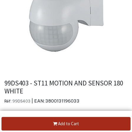
99DS403 - ST11 MOTION AND SENSOR 180
WHITE
| EAN:
3800131196033
Réf:
99DS403
Add to Cart