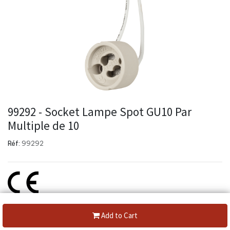
99292 - Socket Lampe Spot GU10 Par
Multiple de 10
Réf:
99292
Create a new review
Add to Cart
Category: