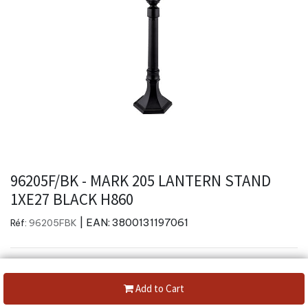
96205F/BK - MARK 205 LANTERN STAND
1XE27 BLACK H860
| EAN:
3800131197061
Réf:
96205FBK
Add to Cart