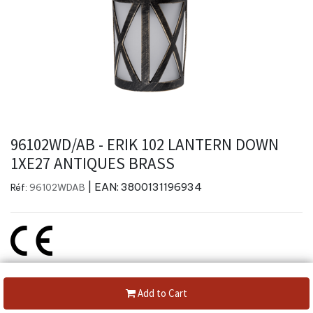
96102WD/AB - ERIK 102 LANTERN DOWN
1XE27 ANTIQUES BRASS
| EAN:
3800131196934
Réf:
96102WDAB
Create a new review
Add to Cart
Category:
Eclairage Jardin