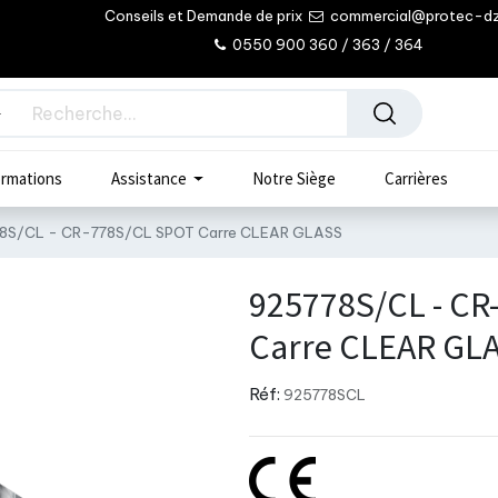
Conseils et Demande de prix
commercial@protec-d
0550 900 360 / 363 / 364
rmations
Assistance
Notre Siège
Carrières
8S/CL - CR-778S/CL SPOT Carre CLEAR GLASS
925778S/CL - CR
Carre CLEAR GL
Réf:
925778SCL