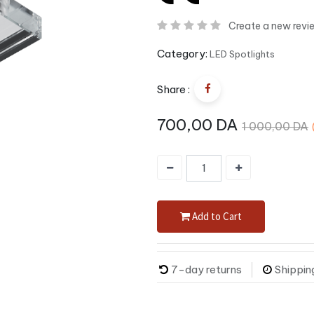
Create a new revi
Category:
LED Spotlights
Share :
700,00
DA
1 000,00
DA
Add to Cart
7-day returns
Shippin