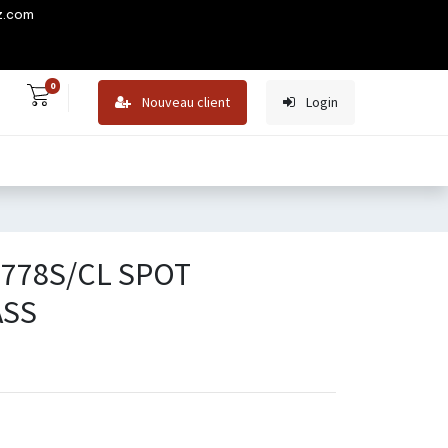
z.com
0
Nouveau client
Login
-778S/CL SPOT
ASS