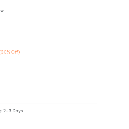
ew
(30%
Off)
g: 2-3 Days