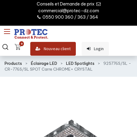
Conseils et Demande de prix
commercial@protec-dz.com
0550 900 360 / 363 / 364
0
Nouveau client
Login
Products
Éclairage LED
LED Spotlights
925776S/SL -
CR-776S/SL SPOT Carre CHROME+ CRYSTAL