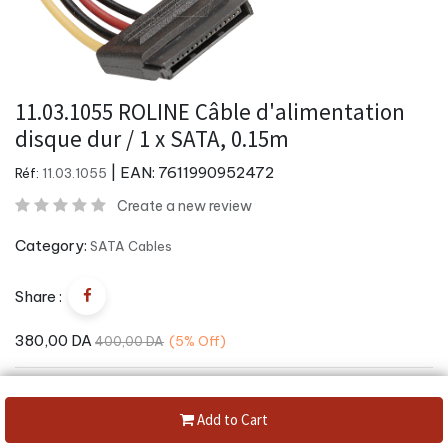
11.03.1055 ROLINE Câble d'alimentation
disque dur / 1 x SATA, 0.15m
| EAN:
7611990952472
Réf:
11.03.1055
Create a new review
Category:
SATA Cables
Share :
380,00
DA
400,00
DA
(5%
Off)
Add to Cart