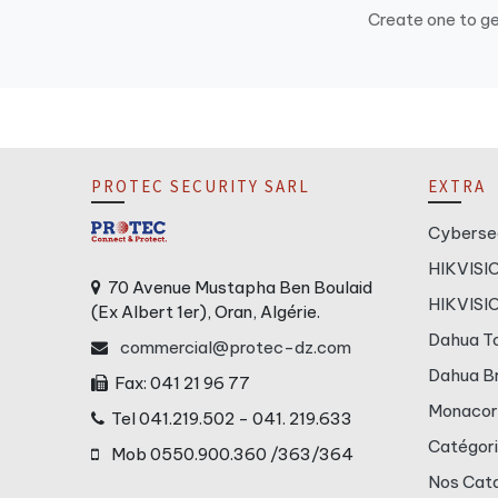
Create one to g
PROTEC SECURITY SARL
EXTRA
Cyberse
HIKVISI
70 Avenue Mustapha Ben Boulaid
HIKVISI
(Ex Albert 1er), Oran, Algérie.
Dahua T
commercial@protec-dz.com
Dahua B
Fax: 041 21 96 77
Monacor
Tel 041.219.502 - 041. 219.633
Catégori
Mob 0550.900.360 /363/364
Nos Cat