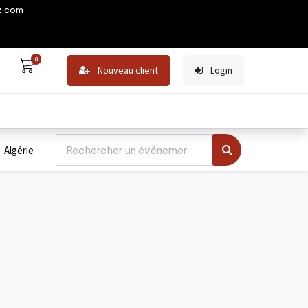
z.com
0
Nouveau client
Login
Algérie