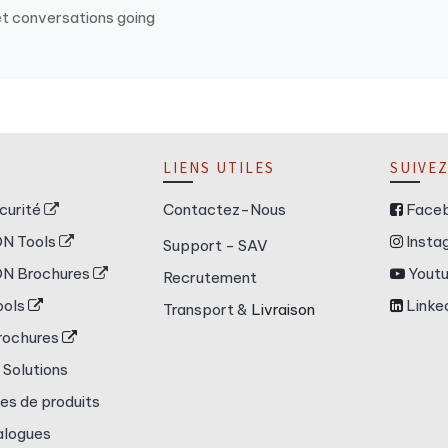
et conversations going
LIENS UTILES
SUIVE
curité
Contactez-Nous
Face
ON Tools
Insta
Support - SAV
ON Brochures
Yout
Recrutement
ools
Linke
Transport &
Livraison
rochures
 Solutions
es de produits
alogues